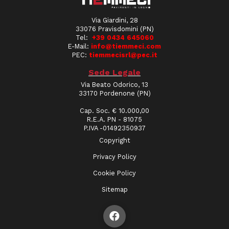
Via Giardini, 28
33076 Pravisdomini (PN)
Tel:
+39 0434 645060
E-Mail:
info@tiemmeci.com
PEC:
tiemmecisrl@pec.it
Sede Legale
Via Beato Odorico, 13
33170 Pordenone (PN)
Cap. Soc. € 10.000,00
R.E.A. PN - 81075
P.IVA -01492350937
Copyright
Privacy Policy
Cookie Policy
Sitemap