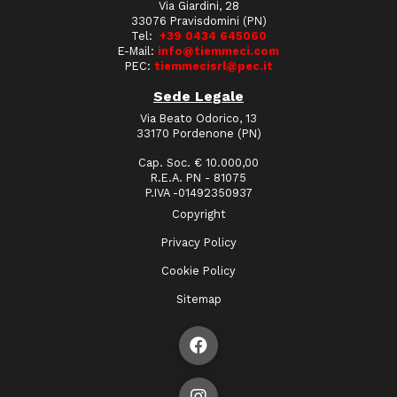
Via Giardini, 28
33076 Pravisdomini (PN)
Tel:
+39 0434 645060
E-Mail:
info@tiemmeci.com
PEC:
tiemmecisrl@pec.it
Sede Legale
Via Beato Odorico, 13
33170 Pordenone (PN)
Cap. Soc. € 10.000,00
R.E.A. PN - 81075
P.IVA -01492350937
Copyright
Privacy Policy
Cookie Policy
Sitemap