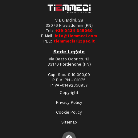
Via Giardini, 28
33076 Pravisdomini (PN)
Tel:
+39 0434 645060
E-Mail:
info@tiemmeci.com
PEC:
tiemmecisrl@pec.it
Sede Legale
Via Beato Odorico, 13
33170 Pordenone (PN)
Cap. Soc. € 10.000,00
R.E.A. PN - 81075
P.IVA -01492350937
Copyright
Privacy Policy
Cookie Policy
Sitemap