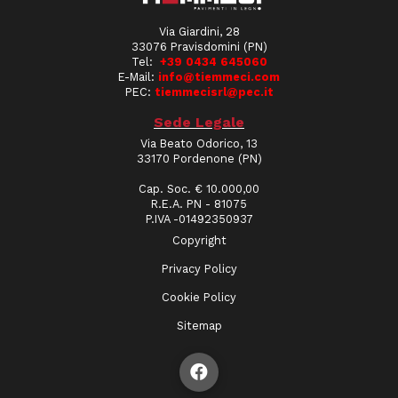
Via Giardini, 28
33076 Pravisdomini (PN)
Tel:
+39 0434 645060
E-Mail:
info@tiemmeci.com
PEC:
tiemmecisrl@pec.it
Sede Legale
Via Beato Odorico, 13
33170 Pordenone (PN)
Cap. Soc. € 10.000,00
R.E.A. PN - 81075
P.IVA -01492350937
Copyright
Privacy Policy
Cookie Policy
Sitemap