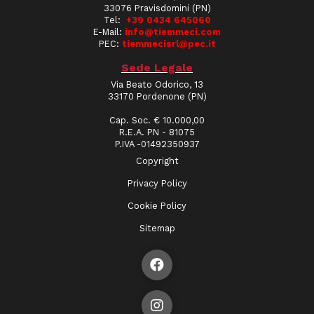
33076 Pravisdomini (PN)
Tel:
+39 0434 645060
E-Mail:
info@tiemmeci.com
PEC:
tiemmecisrl@pec.it
Sede Legale
Via Beato Odorico, 13
33170 Pordenone (PN)
Cap. Soc. € 10.000,00
R.E.A. PN - 81075
P.IVA -01492350937
Copyright
Privacy Policy
Cookie Policy
Sitemap