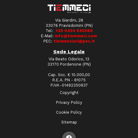
Via Giardini, 28
33076 Pravisdomini (PN)
Tel:
+39 0434 645060
E-Mail:
info@tiemmeci.com
PEC:
tiemmecisrl@pec.it
Sede Legale
Via Beato Odorico, 13
33170 Pordenone (PN)
Cap. Soc. € 10.000,00
R.E.A. PN - 81075
P.IVA -01492350937
Copyright
Privacy Policy
Cookie Policy
Sitemap