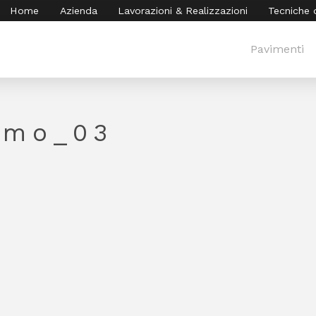
Home
Azienda
Lavorazioni & Realizzazioni
Tecniche 
Pavimenti
lmo_03