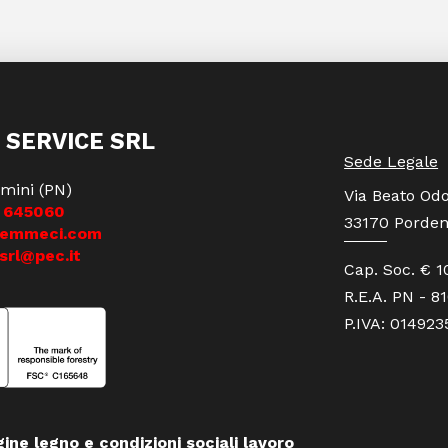
 SERVICE SRL
Sede Legale
mini (PN)
Via Beato Odo
 645060
33170 Porden
iemmeci.com
srl@pec.it
Cap. Soc. € 1
R.E.A. PN - 8
P.IVA: 01492
gine legno e condizioni sociali lavoro