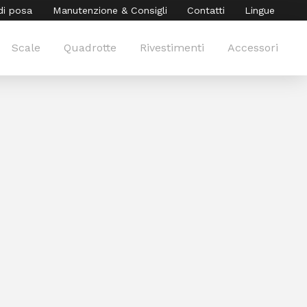
di posa
Manutenzione & Consigli
Contatti
Lingue
Scale
Quadrotte
Rivestimenti
Accessori