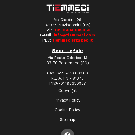
Via Giardini, 28
33076 Pravisdomini (PN)
Tel:
+39 0434 645060
E-Mail:
info@tiemmeci.com
PEC:
tiemmecisrl@pec.it
Sede Legale
Via Beato Odorico, 13
33170 Pordenone (PN)
Cap. Soc. € 10.000,00
R.E.A. PN - 81075
P.IVA -01492350937
Copyright
Privacy Policy
Cookie Policy
Sitemap