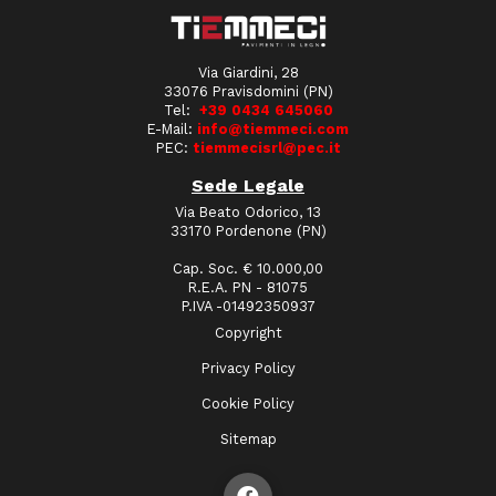
Via Giardini, 28
33076 Pravisdomini (PN)
Tel:
+39 0434 645060
E-Mail:
info@tiemmeci.com
PEC:
tiemmecisrl@pec.it
Sede Legale
Via Beato Odorico, 13
33170 Pordenone (PN)
Cap. Soc. € 10.000,00
R.E.A. PN - 81075
P.IVA -01492350937
Copyright
Privacy Policy
Cookie Policy
Sitemap