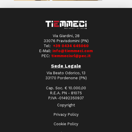
Via Giardini, 28
33076 Pravisdomini (PN)
Tel:
+39 0434 645060
E-Mail:
info@tiemmeci.com
PEC:
tiemmecisrl@pec.it
Sede Legale
Via Beato Odorico, 13
33170 Pordenone (PN)
Cap. Soc. € 10.000,00
R.E.A. PN - 81075
P.IVA -01492350937
Copyright
Privacy Policy
Cookie Policy