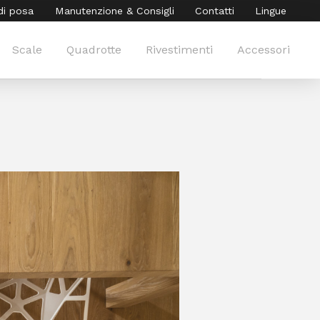
di posa
Manutenzione & Consigli
Contatti
Lingue
Scale
Quadrotte
Rivestimenti
Accessori