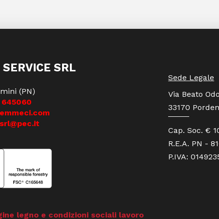
 SERVICE SRL
Sede Legale
mini (PN)
Via Beato Odo
 645060
33170 Porden
iemmeci.com
srl@pec.it
Cap. Soc. € 1
R.E.A. PN - 8
P.IVA: 01492
gine legno e condizioni sociali lavoro