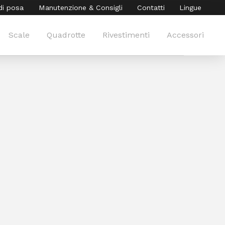
di posa
Manutenzione & Consigli
Contatti
Lingue
Scale
Quadrotte
Rivestimenti
Accessori