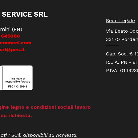
 SERVICE SRL
Sede Legale
mini (PN)
Via Beato Odo
 645060
33170 Porden
iemmeci.com
srl@pec.it
Cap. Soc. € 1
R.E.A. PN - 8
P.IVA: 01492
gine legno e condizioni sociali lavoro
 su richiesta.
cati FSC® disponibili su richiesta.