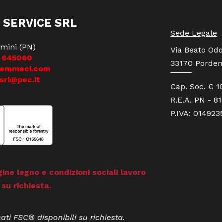
 SERVICE SRL
Sede Legale
mini (PN)
Via Beato Odo
 645060
33170 Porden
iemmeci.com
srl@pec.it
Cap. Soc. € 1
R.E.A. PN - 8
P.IVA: 01492
gine legno e condizioni sociali lavoro
 su richiesta.
cati FSC® disponibili su richiesta.