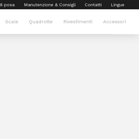
di posa
Manutenzione & Consigli
Contatti
Lingue
Scale
Quadrotte
Rivestimenti
Accessori