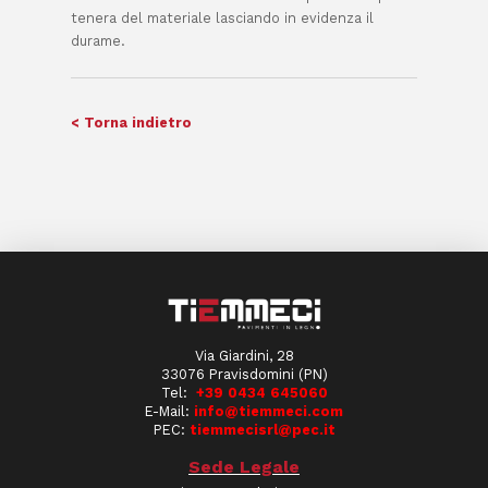
tenera del materiale lasciando in evidenza il
durame.
< Torna indietro
Via Giardini, 28
33076 Pravisdomini (PN)
Tel:
+39 0434 645060
E-Mail:
info@tiemmeci.com
PEC:
tiemmecisrl@pec.it
Sede Legale