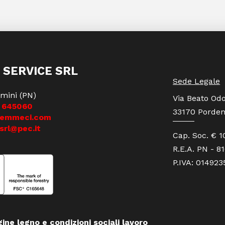
 SERVICE SRL
Sede Legale
mini (PN)
Via Beato Odo
 645060
33170 Porden
iemmeci.com
srl@pec.it
Cap. Soc. € 1
R.E.A. PN - 8
P.IVA: 01492
gine legno e condizioni sociali lavoro