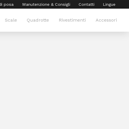
di posa
Manutenzione & Consigli
Contatti
Lingue
Scale
Quadrotte
Rivestimenti
Accessori